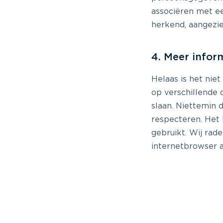
associëren met e
herkend, aangezi
4. Meer infor
Helaas is het nie
op verschillende
slaan. Niettemin 
respecteren. Het
gebruikt. Wij rad
internetbrowser a