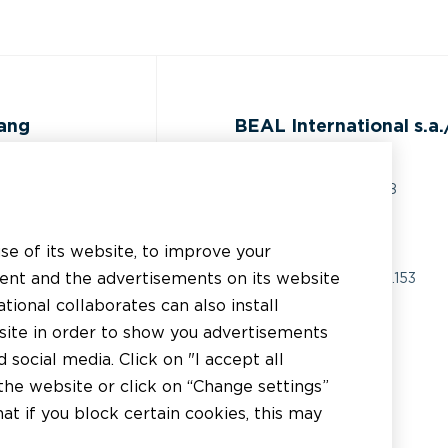
gang
BEAL International s.a./
Rue du Tronquoy, 8
5380 Fernelmont
ijst
Belgique
use of its website, to improve your
 technische
tent and the advertisements on its website
BTW:
BE0414.592.153
g
tional collaborates can also install
+32 81 83 57 57
bsite in order to show you advertisements
inden
social media. Click on "I accept all
info@beal.be
inden
the website or click on “Change settings”
t if you block certain cookies, this may