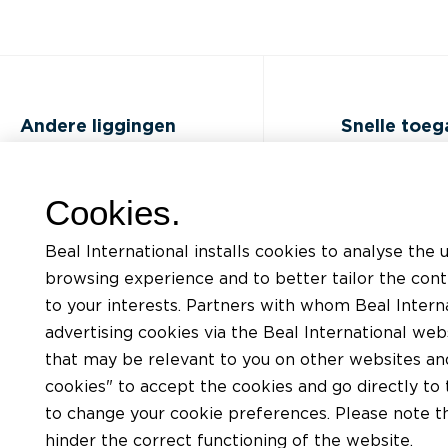
Andere liggingen
Snelle toe
FAQ
Opleidingen
Cookies.
Jobs
Documentatiel
Beal International installs cookies to analyse the 
Contact
Aanvraag voor
browsing experience and to better tailor the con
ondersteunin
to your interests. Partners with whom Beal Interna
Privacybeleid
advertising cookies via the Beal International we
Een plaatser v
Gebruiksvoorwaarden van BEAL
that may be relevant to you on other websites and 
website
Een verdeler v
cookies" to accept the cookies and go directly to 
Cookies charter
to change your cookie preferences. Please note tha
hinder the correct functioning of the website.