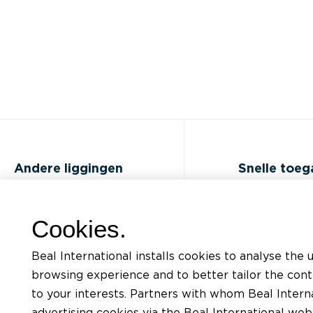
Andere liggingen
Snelle toe
FAQ
Opleidingen
Cookies.
Jobs
Documentatiel
Beal International installs cookies to analyse the 
Contact
Aanvraag voor
browsing experience and to better tailor the con
ondersteunin
to your interests. Partners with whom Beal Interna
Privacybeleid