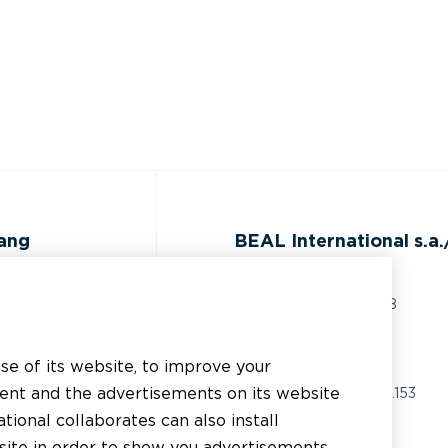
gang
BEAL International s.a./
Rue du Tronquoy, 8
5380 Fernelmont
ijst
Belgique
use of its website, to improve your
 technische
tent and the advertisements on its website
BTW:
BE0414.592.153
g
tional collaborates can also install
+32 81 83 57 57