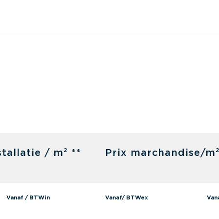
tallatie / m² **
Prix marchandise/m²
Vanaf / BTWin
Vanaf/ BTWex
Van