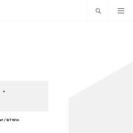
 *
af / BTWin