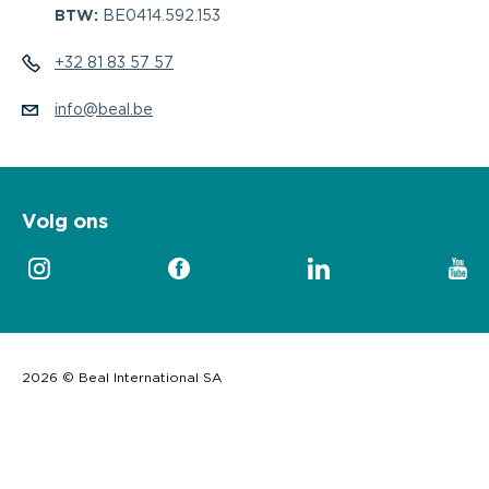
BTW:
BE0414.592.153
+32 81 83 57 57
info@beal.be
Volg ons
2026 © Beal International SA