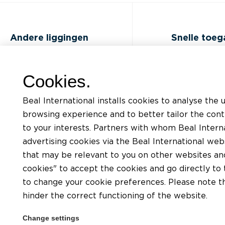
Andere liggingen
Snelle toe
FAQ
Opleidingen
Cookies.
Jobs
Documentatiel
Beal International installs cookies to analyse the 
Contact
Aanvraag voor
browsing experience and to better tailor the con
ondersteunin
to your interests. Partners with whom Beal Interna
Privacybeleid
advertising cookies via the Beal International we
Een plaatser v
Gebruiksvoorwaarden van BEAL
that may be relevant to you on other websites and 
website
Een verdeler v
cookies" to accept the cookies and go directly to 
Cookies charter
to change your cookie preferences. Please note tha
hinder the correct functioning of the website.
Algemene voorwaarden
Change settings