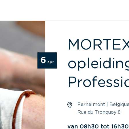
MORTEX –
6
opleidin
apr
Professi
Fernelmont | Belgiqu
Rue du Tronquoy 8
van 08h30 tot 16h30