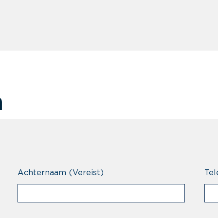
n
Achternaam
(Vereist)
Tel