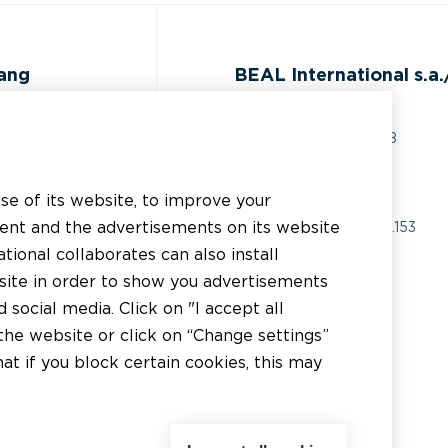
gang
BEAL International s.a./
Rue du Tronquoy, 8
5380 Fernelmont
ijst
Belgique
use of its website, to improve your
 technische
tent and the advertisements on its website
BTW:
BE0414.592.153
g
tional collaborates can also install
+32 81 83 57 57
bsite in order to show you advertisements
inden
social media. Click on "I accept all
info@beal.be
inden
the website or click on “Change settings”
t if you block certain cookies, this may