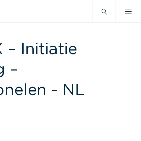
 Initiatie
g –
onelen - NL
e