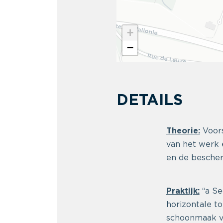
+
−
DETAILS
Theorie:
Voors
van het werk 
en de besche
Praktijk:
“a Se
horizontale t
schoonmaak va