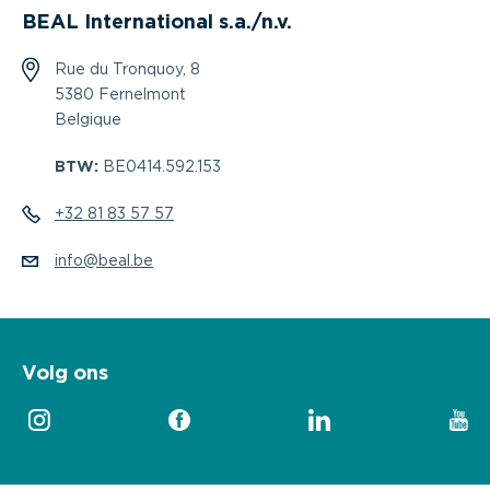
BEAL International s.a./n.v.
Rue du Tronquoy, 8
5380 Fernelmont
Belgique
BTW:
BE0414.592.153
+32 81 83 57 57
info@beal.be
Volg ons