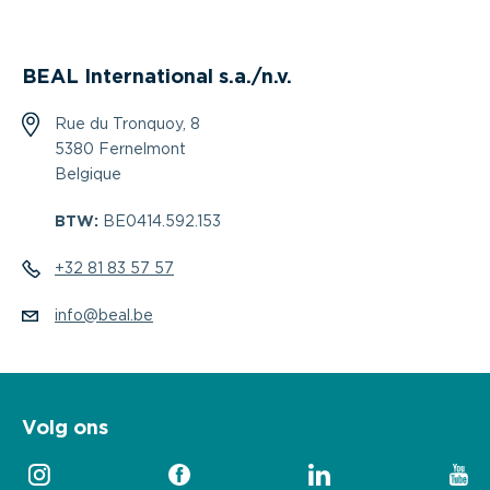
BEAL International s.a./n.v.
Rue du Tronquoy, 8
5380 Fernelmont
Belgique
BTW:
BE0414.592.153
+32 81 83 57 57
info@beal.be
Volg ons