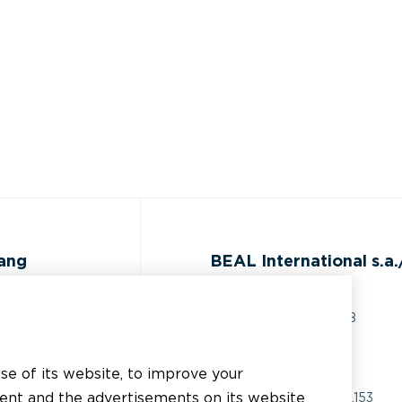
gang
BEAL International s.a./
Rue du Tronquoy, 8
5380 Fernelmont
ijst
Belgique
use of its website, to improve your
 technische
tent and the advertisements on its website
BTW:
BE0414.592.153