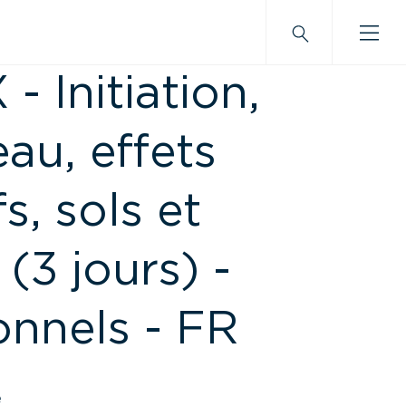
 Initiation,
eau, effets
s, sols et
 (3 jours) -
onnels - FR
e