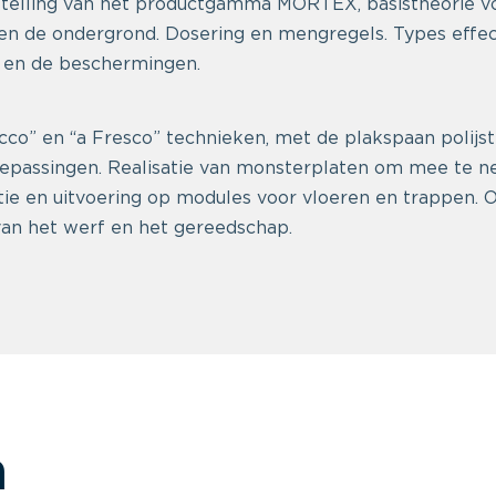
stelling van het productgamma MORTEX, basistheorie v
en de ondergrond. Dosering en mengregels. Types effec
 en de beschermingen.
ecco” en “a Fresco” technieken, met de plakspaan polijst
oepassingen. Realisatie van monsterplaten om mee te n
ie en uitvoering op modules voor vloeren en trappen.
n het werf en het gereedschap.
n