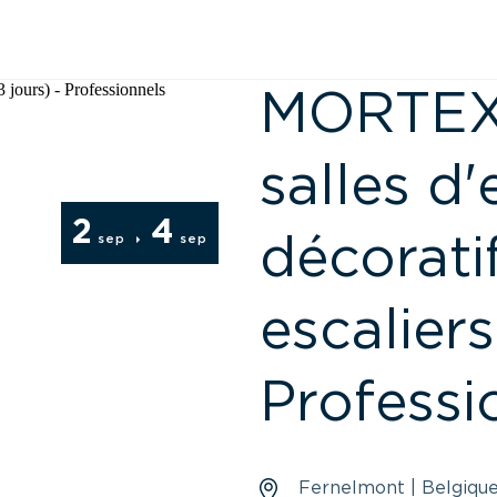
MORTEX -
salles d'
2
4
décoratif
sep
sep
escaliers
Professi
Fernelmont | Belgiqu