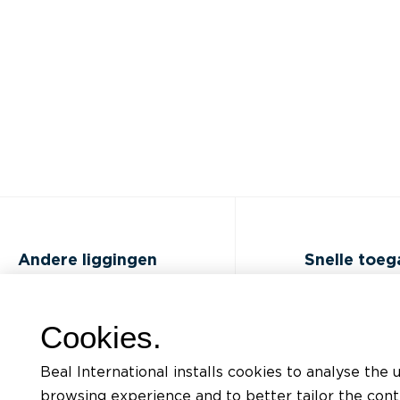
Andere liggingen
Snelle toe
FAQ
Opleidingen
Cookies.
Jobs
Documentatiel
Beal International installs cookies to analyse the 
Contact
Aanvraag voor
browsing experience and to better tailor the con