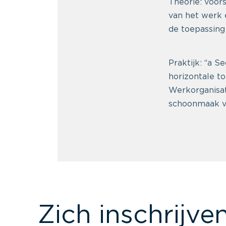
Theorie: voor
van het werk 
de toepassing
Praktijk: “a S
horizontale t
Werkorganisat
schoonmaak va
Zich inschrijve