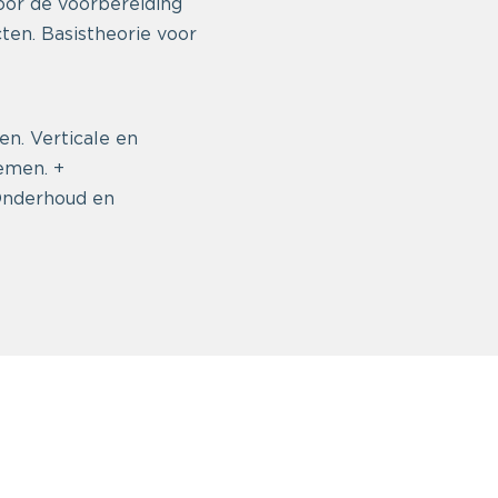
oor de voorbereiding
ten. Basistheorie voor
en. Verticale en
emen. +
 Onderhoud en