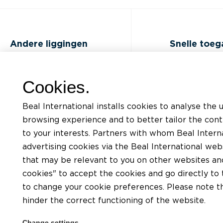
Andere liggingen
Snelle toe
FAQ
Opleidingen
Cookies.
Jobs
Documentatiel
Beal International installs cookies to analyse the 
Contact
Aanvraag voor
browsing experience and to better tailor the con
ondersteunin
to your interests. Partners with whom Beal Interna
Privacybeleid
advertising cookies via the Beal International we
Een plaatser v
Gebruiksvoorwaarden van BEAL
that may be relevant to you on other websites and 
website
Een verdeler v
cookies" to accept the cookies and go directly to 
Cookies charter
to change your cookie preferences. Please note tha
hinder the correct functioning of the website.
Algemene voorwaarden
Change settings