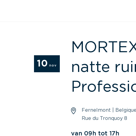
MORTEX –
10
natte ru
nov
Professi
Fernelmont | Belgiqu
Rue du Tronquoy 8
van 09h tot 17h