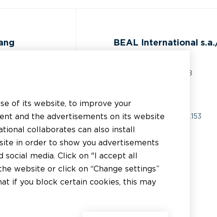
gang
BEAL International s.a./
Rue du Tronquoy, 8
5380 Fernelmont
ijst
Belgique
use of its website, to improve your
 technische
tent and the advertisements on its website
BTW:
BE0414.592.153
g
tional collaborates can also install
+32 81 83 57 57
bsite in order to show you advertisements
inden
social media. Click on "I accept all
info@beal.be
inden
the website or click on “Change settings”
t if you block certain cookies, this may