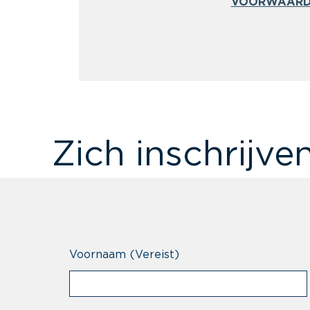
VOORWAARD
Zich inschrijve
Voornaam
(Vereist)