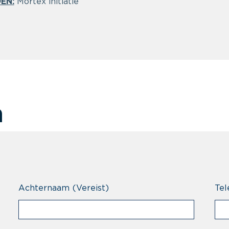
EN:
Mortex initiatie
n
Achternaam
(Vereist)
Tel