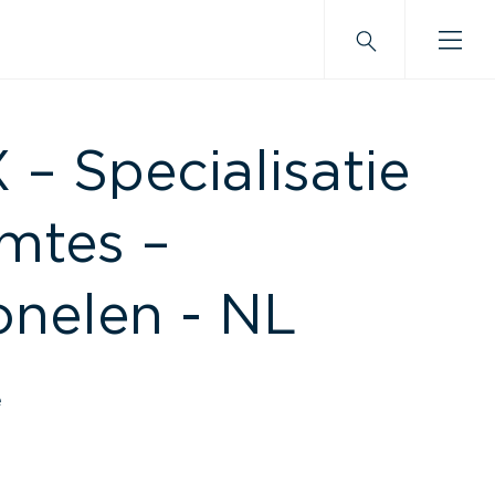
 Specialisatie
imtes –
onelen - NL
e