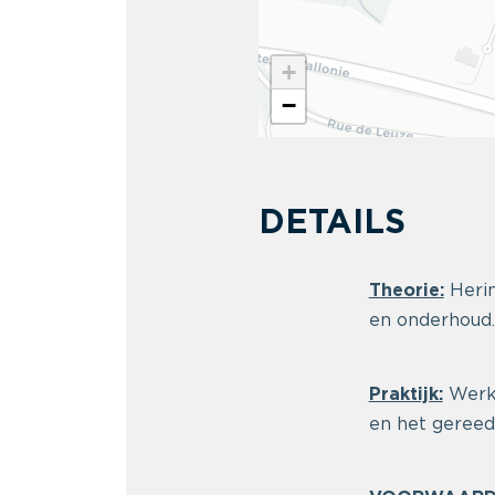
+
−
DETAILS
Theorie:
Herin
en onderhoud.
Praktijk:
Werko
en het gereed