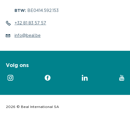
BTW:
BE0414.592.153
+32 81 83 57 57
info@beal.be
Volg ons
2026 © Beal International SA