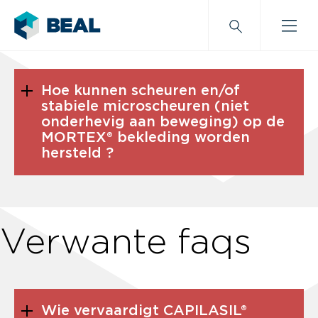
Hoe kunnen scheuren en/of
stabiele microscheuren (niet
onderhevig aan beweging) op de
MORTEX® bekleding worden
hersteld ?
Verwante faqs
Wie vervaardigt CAPILASIL®