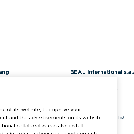
gang
BEAL International s.a./
Rue du Tronquoy, 8
5380 Fernelmont
ijst
Belgique
use of its website, to improve your
 technische
tent and the advertisements on its website
BTW:
BE0414.592.153
g
tional collaborates can also install
+32 81 83 57 57