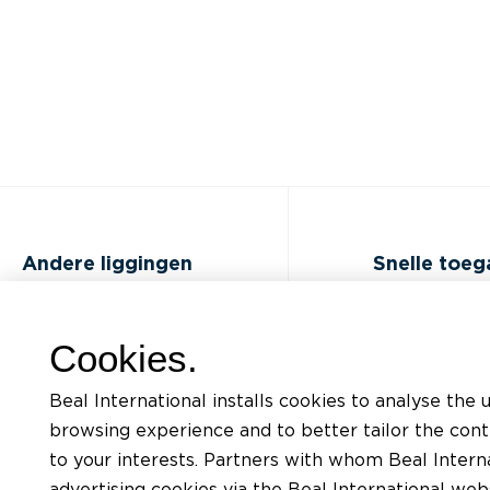
Andere liggingen
Snelle toe
FAQ
Opleidingen
Cookies.
Jobs
Documentatiel
Beal International installs cookies to analyse the 
Contact
Aanvraag voor
browsing experience and to better tailor the con
ondersteunin
to your interests. Partners with whom Beal Interna
Privacybeleid