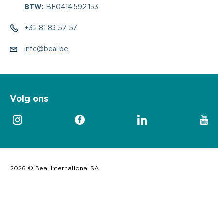
BTW:
BE0414.592.153
+32 81 83 57 57
info@beal.be
Volg ons
2026 © Beal International SA